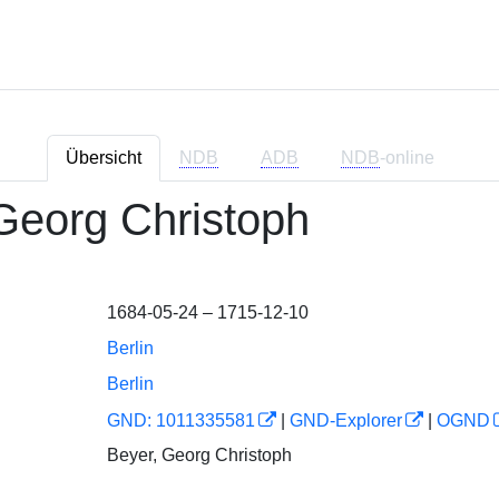
Übersicht
NDB
ADB
NDB
-online
Georg Christoph
1684-05-24 – 1715-12-10
Berlin
Berlin
GND: 1011335581
|
GND-Explorer
|
OGND
Beyer, Georg Christoph