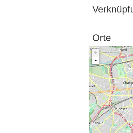
Verknüpf
Orte
+
-