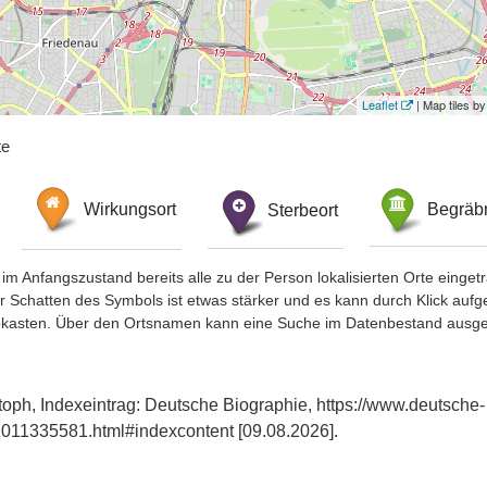
Leaflet
| Map tiles 
te
Wirkungsort
Sterbeort
Begräbn
im Anfangszustand bereits alle zu der Person lokalisierten Orte eing
chatten des Symbols ist etwas stärker und es kann durch Klick aufgefa
okasten. Über den Ortsnamen kann eine Suche im Datenbestand ausge
toph, Indexeintrag: Deutsche Biographie, https://www.deutsche-
011335581.html#indexcontent [09.08.2026].