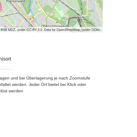
by BSB MDZ, under CC BY 3.0. Data by OpenStreetMap, under ODbL.
isort
etragen und bei Überlagerung je nach Zoomstufe
ltet werden. Jeder Ort bietet bei Klick oder
löst werden.