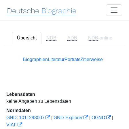
Deutsche
Biographie
Übersicht
NDB
ADB
NDB
-online
Biographien
Literatur
Porträts
Zitierweise
Lebensdaten
keine Angaben zu Lebensdaten
Normdaten
GND: 1011298007
|
GND-Explorer
|
OGND
|
VIAF