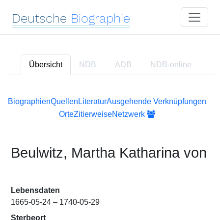
Deutsche
Biographie
Übersicht
NDB
ADB
NDB
-online
Biographien
Quellen
Literatur
Ausgehende Verknüpfungen
Orte
Zitierweise
Netzwerk
Beulwitz, Martha Katharina von
Lebensdaten
1665-05-24 – 1740-05-29
Sterbeort