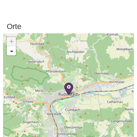
Orte
+
-