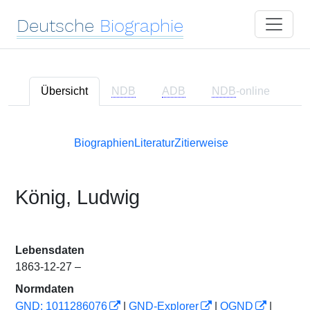
Deutsche
Biographie
Übersicht
NDB
ADB
NDB
-online
Biographien
Literatur
Zitierweise
König, Ludwig
Lebensdaten
1863-12-27 –
Normdaten
GND: 1011286076
|
GND-Explorer
|
OGND
|