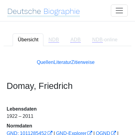
Deutsche
Biographie
Übersicht
NDB
ADB
NDB
-online
Quellen
Literatur
Zitierweise
Domay, Friedrich
Lebensdaten
1922 – 2011
Normdaten
GND: 1011285452
|
GND-Explorer
|
OGND
|