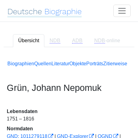
Deutsche
Biographie
Übersicht
NDB
ADB
NDB
-online
Biographien
Quellen
Literatur
Objekte
Porträts
Zitierweise
Grün, Johann Nepomuk
Lebensdaten
1751 – 1816
Normdaten
GND: 1011279118
|
GND-Explorer
|
OGND
|