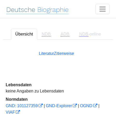
Deutsche
Biographie
Übersicht
NDB
ADB
NDB
-online
Literatur
Zitierweise
Lebensdaten
keine Angaben zu Lebensdaten
Normdaten
GND: 101127359
|
GND-Explorer
|
OGND
|
VIAF