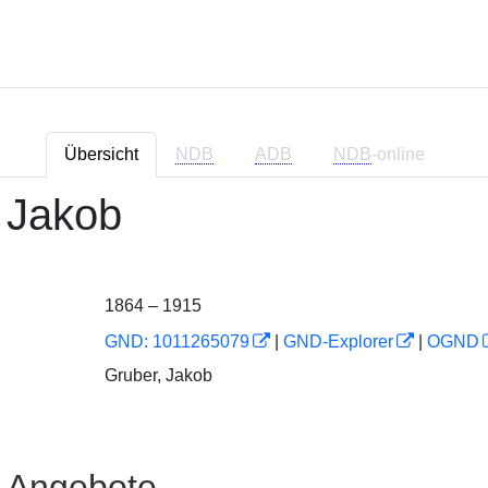
Übersicht
NDB
ADB
NDB
-online
 Jakob
1864 – 1915
GND: 1011265079
|
GND-Explorer
|
OGND
Gruber, Jakob
e Angebote