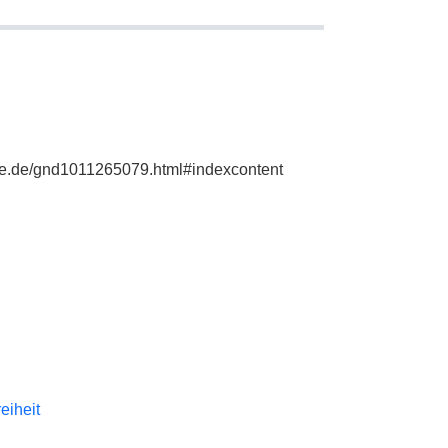
hie.de/gnd1011265079.html#indexcontent
reiheit