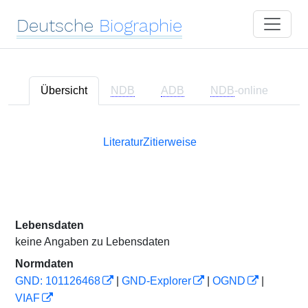
Deutsche
Biographie
Übersicht
NDB
ADB
NDB
-online
Literatur
Zitierweise
Lebensdaten
keine Angaben zu Lebensdaten
Normdaten
GND: 101126468
|
GND-Explorer
|
OGND
|
VIAF