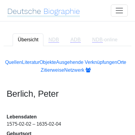
Deutsche
Biographie
Übersicht
NDB
ADB
NDB
-online
Quellen
Literatur
Objekte
Ausgehende Verknüpfungen
Orte
Zitierweise
Netzwerk
Berlich, Peter
Lebensdaten
1575-02-02 – 1635-02-04
Geburtsort