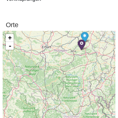
Orte
+
-