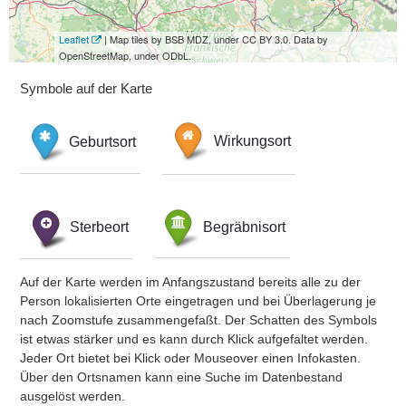
Leaflet
| Map tiles by BSB MDZ, under CC BY 3.0. Data by
OpenStreetMap, under ODbL.
Symbole auf der Karte
Geburtsort
Wirkungsort
Sterbeort
Begräbnisort
Auf der Karte werden im Anfangszustand bereits alle zu der
Person lokalisierten Orte eingetragen und bei Überlagerung je
nach Zoomstufe zusammengefaßt. Der Schatten des Symbols
ist etwas stärker und es kann durch Klick aufgefaltet werden.
Jeder Ort bietet bei Klick oder Mouseover einen Infokasten.
Über den Ortsnamen kann eine Suche im Datenbestand
ausgelöst werden.