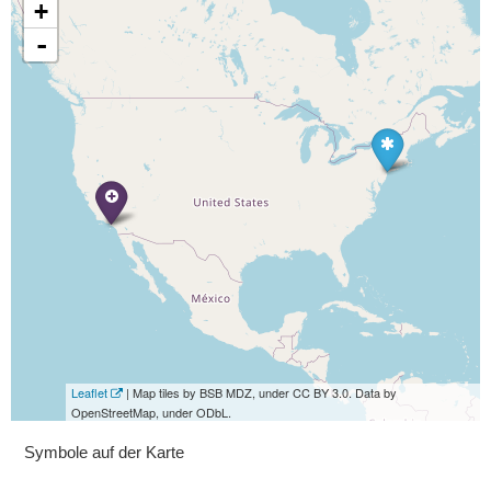
+
-
Leaflet
| Map tiles by BSB MDZ, under CC BY 3.0. Data by
OpenStreetMap, under ODbL.
Symbole auf der Karte