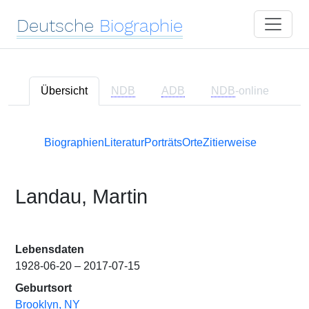
Deutsche
Biographie
Übersicht
NDB
ADB
NDB
-online
Biographien
Literatur
Porträts
Orte
Zitierweise
Landau, Martin
Lebensdaten
1928-06-20 – 2017-07-15
Geburtsort
Brooklyn, NY