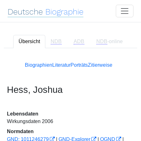
Deutsche
Biographie
Übersicht
NDB
ADB
NDB
-online
Biographien
Literatur
Porträts
Zitierweise
Hess, Joshua
Lebensdaten
Wirkungsdaten 2006
Normdaten
GND: 1011246279
|
GND-Explorer
|
OGND
|