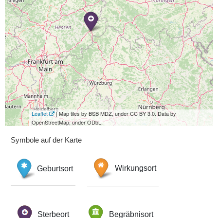
Leaflet
| Map tiles by BSB MDZ, under CC BY 3.0. Data by
OpenStreetMap, under ODbL.
Symbole auf der Karte
Geburtsort
Wirkungsort
Sterbeort
Begräbnisort