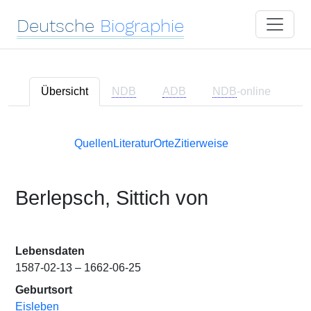
Deutsche
Biographie
Übersicht
NDB
ADB
NDB
-online
Quellen
Literatur
Orte
Zitierweise
Berlepsch, Sittich von
Lebensdaten
1587-02-13 – 1662-06-25
Geburtsort
Eisleben