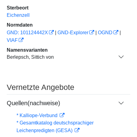
Sterbeort
Eichenzell
Normdaten
GND: 101124442X
|
GND-Explorer
|
OGND
|
VIAF
Namensvarianten
Berlepsch, Sittich von
Vernetzte Angebote
Quellen(nachweise)
* Kalliope-Verbund
* Gesamtkatalog deutschsprachiger
Leichenpredigten (GESA)