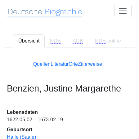
Deutsche
Biographie
Übersicht
NDB
ADB
NDB
-online
Quellen
Literatur
Orte
Zitierweise
Benzien, Justine Margarethe
Lebensdaten
1622-05-02 – 1673-02-19
Geburtsort
Halle (Saale)