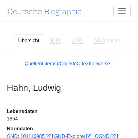
Deutsche
Biographie
Übersicht
NDB
ADB
NDB
-online
Quellen
Literatur
Objekte
Orte
Zitierweise
Hahn, Ludwig
Lebensdaten
1864 –
Normdaten
GND: 101116985
|
GND-Explorer
|
OGND
|