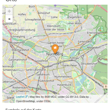
+
-
Leaflet
| Map tiles by BSB MDZ, under CC BY 3.0. Data by
OpenStreetMap, under ODbL.
Symbole auf der Karte