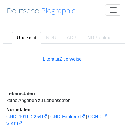
Deutsche
Biographie
Übersicht
NDB
ADB
NDB
-online
Literatur
Zitierweise
Lebensdaten
keine Angaben zu Lebensdaten
Normdaten
GND: 101112254
|
GND-Explorer
|
OGND
|
VIAF