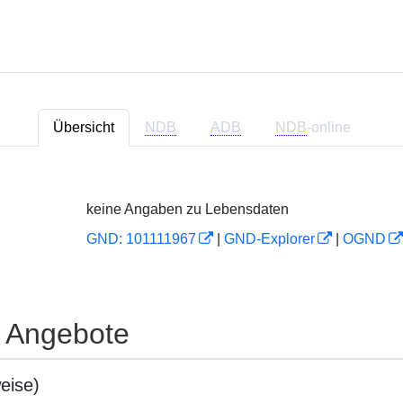
Übersicht
NDB
ADB
NDB
-online
keine Angaben zu Lebensdaten
GND: 101111967
|
GND-Explorer
|
OGND
e Angebote
eise)