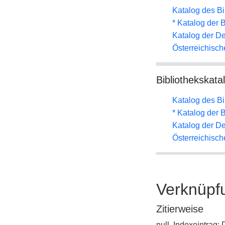
Katalog des B
* Katalog der
Katalog der D
Österreichisc
Bibliothekskata
Katalog des B
* Katalog der
Katalog der D
Österreichisc
Verknüpf
Zitierweise
null, Indexeintrag