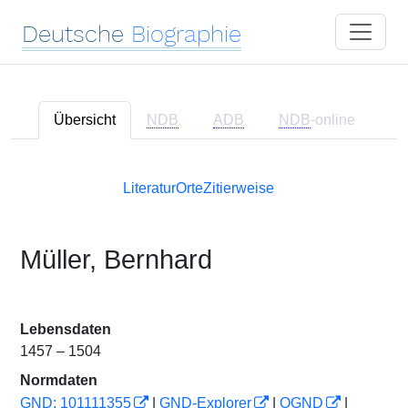
Deutsche
Biographie
Übersicht
NDB
ADB
NDB
-online
Literatur
Orte
Zitierweise
Müller, Bernhard
Lebensdaten
1457 – 1504
Normdaten
GND: 101111355
|
GND-Explorer
|
OGND
|