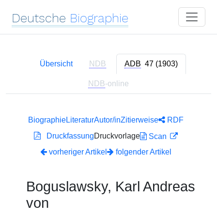
Deutsche
Biographie
Übersicht
NDB
ADB
47 (1903)
NDB
-online
Biographie
Literatur
Autor/in
Zitierweise
RDF
Druckfassung
Druckvorlage
Scan
vorheriger Artikel
folgender Artikel
Boguslawsky, Karl Andreas
von