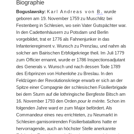
Biographie
Boguslawsky:
Karl Andreas von
B.
wurde
geboren am 19. November 1759 zu Muschlitz bei
Festenberg in Schlesien, wo sein Vater Gutspächter war.
In den Cadettenhäusern zu Potsdam und Berlin
vorgebildet, trat er 1776 als Fahnenjunker in das
Infanterieregiment v. Wunsch zu Prenzlau, und nahm als
solcher am Bairischen Erbfolgekriege theil. Im Juli 1779
zum Officier ernannt, wurde er 1786 Inspectionsadjutant
des Generals v. Wunsch und nach dessen Tode 1789
des Erbprinzen von Hohenlohe zu Breslau. In den
Feldzügen der Revolutionskriege erwarb er sich an der
Spitze einer Compagnie der schlesischen Füsilierbrigade
bei dem Sturm auf die lothringische Bergfeste Bitsch am
16. November 1793 den Orden
pour le mérite.
Schon im
folgenden Jahre ward er zum Major befördert. Als
Commandeur eines neu errichteten, zu Neumarkt in
Schlesien garnisonirenden Füsilierbataillons hatte er
hervorragende, auch an höchster Stelle anerkannte