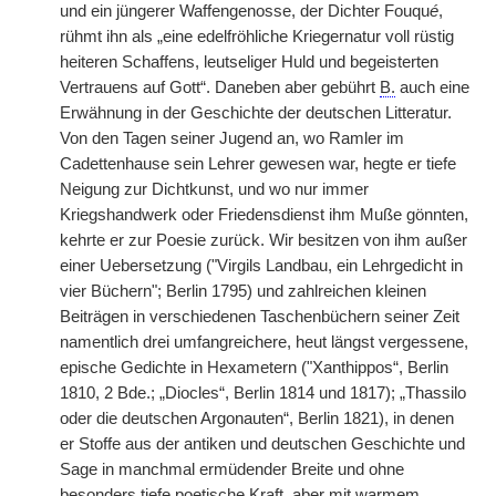
und ein jüngerer Waffengenosse, der Dichter Fouqu
é
,
rühmt ihn als „eine edelfröhliche Kriegernatur voll rüstig
heiteren Schaffens, leutseliger Huld und begeisterten
Vertrauens auf Gott“. Daneben aber gebührt
B.
auch eine
Erwähnung in der Geschichte der deutschen Litteratur.
Von den Tagen seiner Jugend an, wo Ramler im
Cadettenhause sein Lehrer gewesen war, hegte er tiefe
Neigung zur Dichtkunst, und wo nur immer
Kriegshandwerk oder Friedensdienst ihm Muße gönnten,
kehrte er zur Poesie zurück. Wir besitzen von ihm außer
einer Uebersetzung ("Virgils Landbau, ein Lehrgedicht in
vier Büchern"; Berlin 1795) und zahlreichen kleinen
Beiträgen in verschiedenen Taschenbüchern seiner Zeit
namentlich drei umfangreichere, heut längst vergessene,
epische Gedichte in Hexametern ("Xanthippos“, Berlin
1810, 2 Bde.; „Diocles“, Berlin 1814 und 1817); „Thassilo
oder die deutschen Argonauten“, Berlin 1821), in denen
er Stoffe aus der antiken und deutschen Geschichte und
Sage in manchmal ermüdender Breite und ohne
besonders tiefe poetische Kraft, aber mit warmem