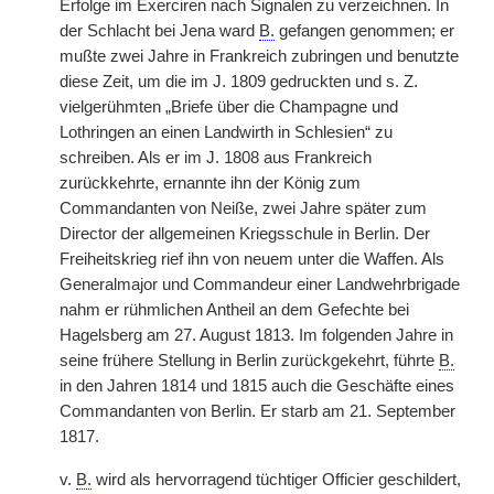
Erfolge im Exerciren nach Signalen zu verzeichnen. In
der Schlacht bei Jena ward
B.
gefangen genommen; er
mußte zwei Jahre in Frankreich zubringen und benutzte
diese Zeit, um die im J. 1809 gedruckten und s. Z.
vielgerühmten „Briefe über die
|
Champagne und
Lothringen an einen Landwirth in Schlesien“ zu
schreiben. Als er im J. 1808 aus Frankreich
zurückkehrte, ernannte ihn der König zum
Commandanten von Neiße, zwei Jahre später zum
Director der allgemeinen Kriegsschule in Berlin. Der
Freiheitskrieg rief ihn von neuem unter die Waffen. Als
Generalmajor und Commandeur einer Landwehrbrigade
nahm er rühmlichen Antheil an dem Gefechte bei
Hagelsberg am 27. August 1813. Im folgenden Jahre in
seine frühere Stellung in Berlin zurückgekehrt, führte
B.
in den Jahren 1814 und 1815 auch die Geschäfte eines
Commandanten von Berlin. Er starb am 21. September
1817.
v.
B.
wird als hervorragend tüchtiger Officier geschildert,