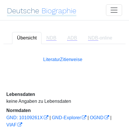
Deutsche
Biographie
Übersicht
NDB
ADB
NDB
-online
Literatur
Zitierweise
Lebensdaten
keine Angaben zu Lebensdaten
Normdaten
GND: 10109261X
|
GND-Explorer
|
OGND
|
VIAF