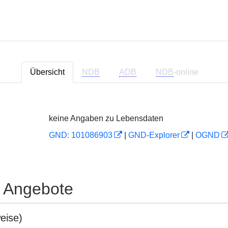
Übersicht
NDB
ADB
NDB
-online
keine Angaben zu Lebensdaten
GND: 101086903
|
GND-Explorer
|
OGND
e Angebote
eise)