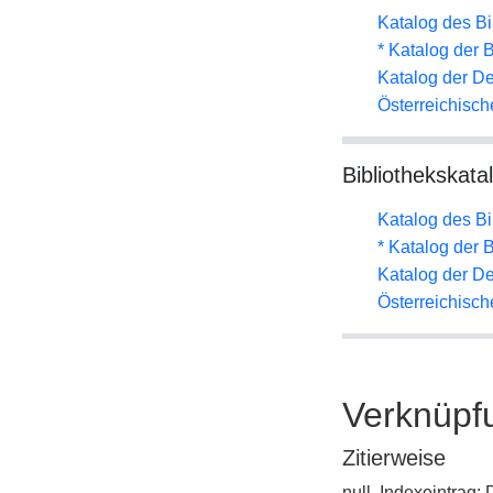
Katalog des B
* Katalog der
Katalog der D
Österreichisc
Bibliothekskata
Katalog des B
* Katalog der
Katalog der D
Österreichisc
Verknüpf
Zitierweise
null, Indexeintrag