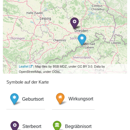
Leaflet
| Map tiles by BSB MDZ, under CC BY 3.0. Data by
OpenStreetMap, under ODbL.
Symbole auf der Karte
Geburtsort
Wirkungsort
Sterbeort
Begräbnisort