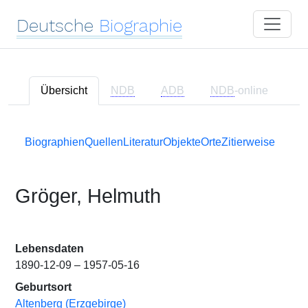
Deutsche
Biographie
Übersicht
NDB
ADB
NDB
-online
Biographien
Quellen
Literatur
Objekte
Orte
Zitierweise
Gröger, Helmuth
Lebensdaten
1890-12-09 – 1957-05-16
Geburtsort
Altenberg (Erzgebirge)