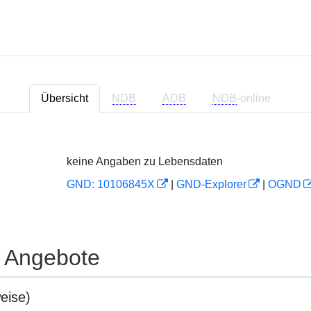
Übersicht
NDB
ADB
NDB
-online
keine Angaben zu Lebensdaten
GND: 10106845X
|
GND-Explorer
|
OGND
e Angebote
eise)