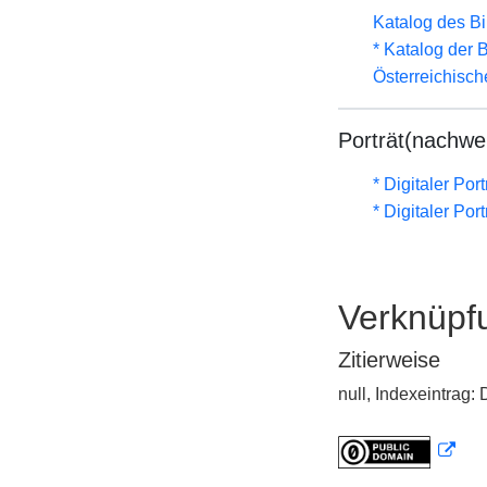
Katalog des B
* Katalog der
Österreichisc
Porträt(nachwe
* Digitaler Por
* Digitaler Por
Verknüpf
Zitierweise
null, Indexeintrag