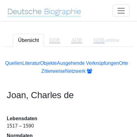
Deutsche
Biographie
Übersicht
NDB
ADB
NDB
-online
Quellen
Literatur
Objekte
Ausgehende Verknüpfungen
Orte
Zitierweise
Netzwerk
Joan, Charles de
Lebensdaten
1517 – 1590
Normdaten