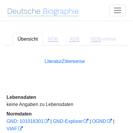
Deutsche
Biographie
Übersicht
NDB
ADB
NDB
-online
Literatur
Zitierweise
Lebensdaten
keine Angaben zu Lebensdaten
Normdaten
GND: 101016301
|
GND-Explorer
|
OGND
|
VIAF