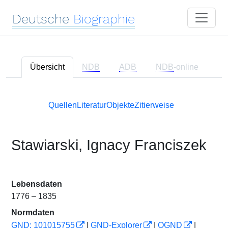
Deutsche
Biographie
Übersicht
NDB
ADB
NDB
-online
Quellen
Literatur
Objekte
Zitierweise
Stawiarski, Ignacy Franciszek
Lebensdaten
1776 – 1835
Normdaten
GND: 101015755
|
GND-Explorer
|
OGND
|