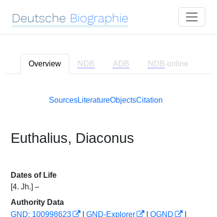
Deutsche
Biographie
Overview
NDB
ADB
NDB
-online
Sources
Literature
Objects
Citation
Euthalius, Diaconus
Dates of Life
[4. Jh.] –
Authority Data
GND: 100998623
|
GND-Explorer
|
OGND
|