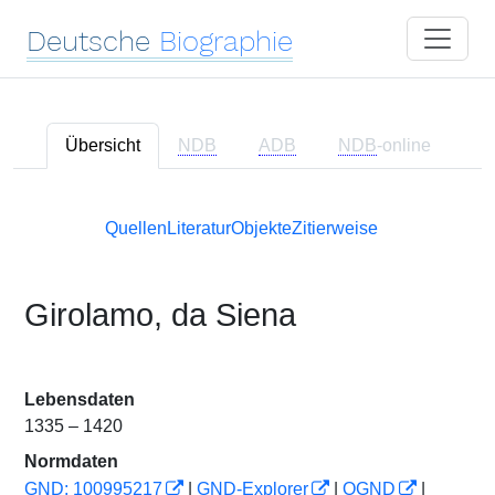
Deutsche
Biographie
Übersicht
NDB
ADB
NDB
-online
Quellen
Literatur
Objekte
Zitierweise
Girolamo, da Siena
Lebensdaten
1335 – 1420
Normdaten
GND: 100995217
|
GND-Explorer
|
OGND
|