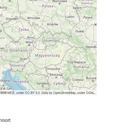
by BSB MDZ, under CC BY 3.0. Data by OpenStreetMap, under ODbL.
isort