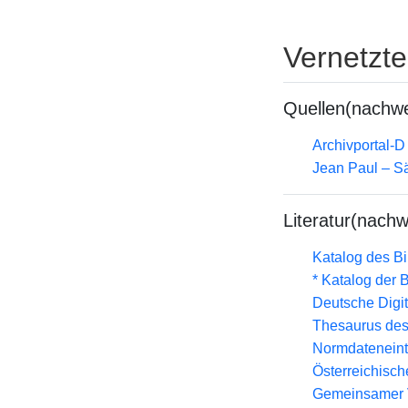
Vernetzt
Quellen(nachwe
Archivportal-
Jean Paul – Sä
Literatur(nachw
Katalog des B
* Katalog der
Deutsche Digit
Thesaurus des
Normdateneint
Österreichisc
Gemeinsamer 