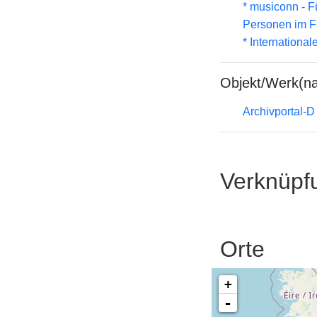
* musiconn - F
Personen im F
* Internationa
Objekt/Werk(n
Archivportal-
Verknüpf
Orte
+
-