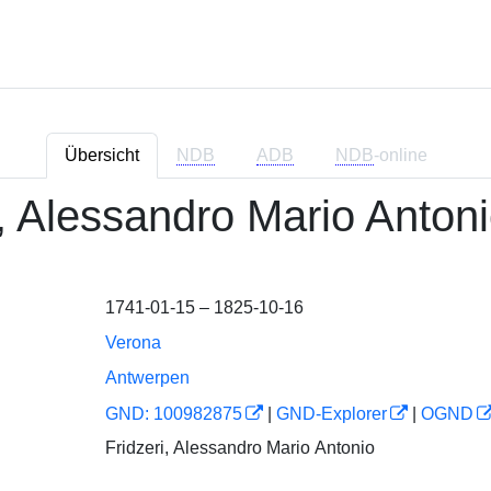
Übersicht
NDB
ADB
NDB
-online
i, Alessandro Mario Anton
1741-01-15 – 1825-10-16
Verona
Antwerpen
GND: 100982875
|
GND-Explorer
|
OGND
Fridzeri, Alessandro Mario Antonio