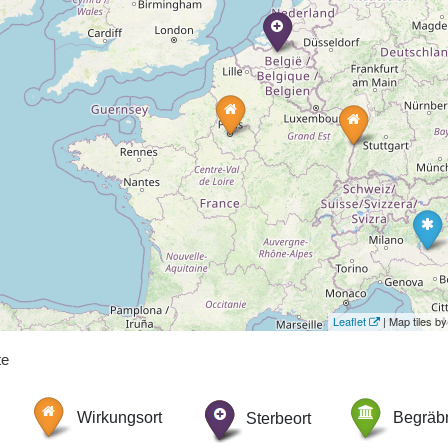
Leaflet
| Map tiles 
te
Wirkungsort
Sterbeort
Begräbn