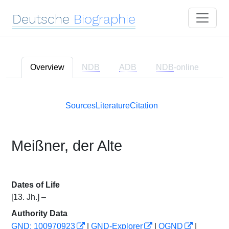
Deutsche
Biographie
Overview
NDB
ADB
NDB
-online
Sources
Literature
Citation
Meißner, der Alte
Dates of Life
[13. Jh.] –
Authority Data
GND: 100970923
|
GND-Explorer
|
OGND
|