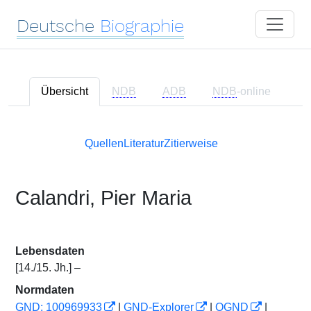
Deutsche
Biographie
Übersicht
NDB
ADB
NDB
-online
Quellen
Literatur
Zitierweise
Calandri, Pier Maria
Lebensdaten
[14./15. Jh.] –
Normdaten
GND: 100969933
|
GND-Explorer
|
OGND
|