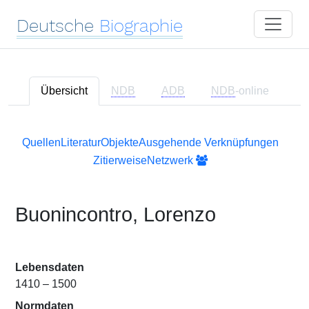
Deutsche
Biographie
Übersicht
NDB
ADB
NDB
-online
Quellen
Literatur
Objekte
Ausgehende Verknüpfungen
Zitierweise
Netzwerk
Buonincontro, Lorenzo
Lebensdaten
1410 – 1500
Normdaten