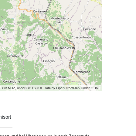
by BSB MDZ, under CC BY 3.0. Data by OpenStreetMap, under ODbL.
isort