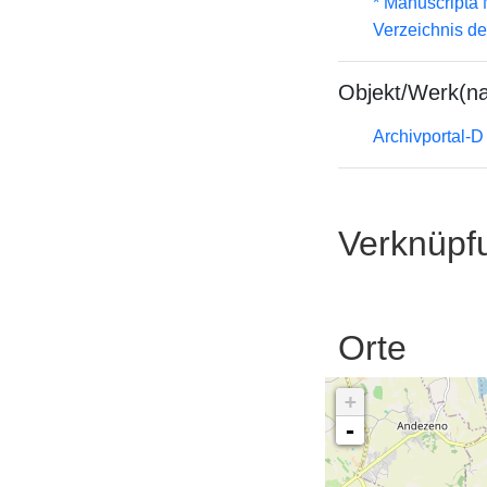
* Manuscripta
Verzeichnis d
Objekt/Werk(n
Archivportal-
Verknüpf
Orte
+
-