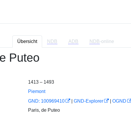
Übersicht
NDB
ADB
NDB
-online
de Puteo
1413 – 1493
Piemont
GND: 100969410
|
GND-Explorer
|
OGND
Paris, de Puteo