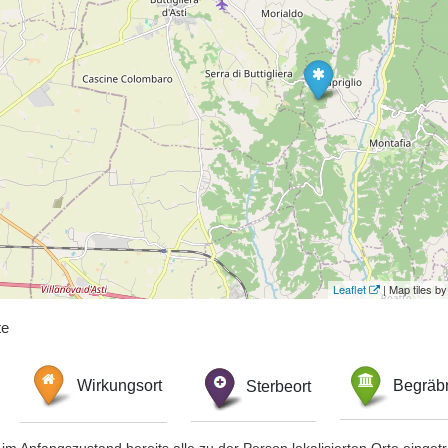
Leaflet
| Map tiles 
te
Wirkungsort
Sterbeort
Begräbn