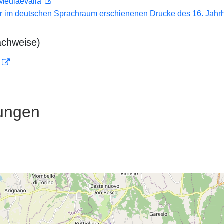
 Mediaevalia
er im deutschen Sprachraum erschienenen Drucke des 16. Jahr
achweise)
D
ungen