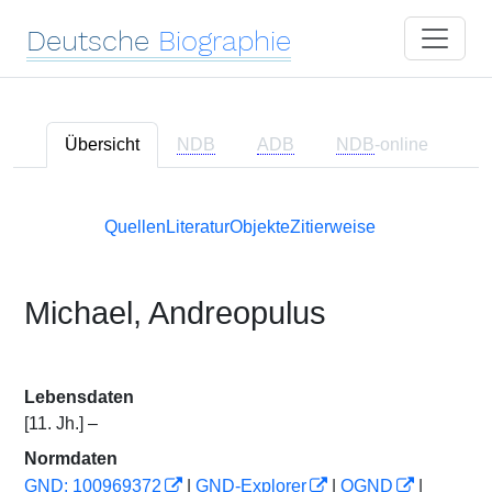
Deutsche
Biographie
Übersicht
NDB
ADB
NDB
-online
Quellen
Literatur
Objekte
Zitierweise
Michael, Andreopulus
Lebensdaten
[11. Jh.] –
Normdaten
GND: 100969372
|
GND-Explorer
|
OGND
|