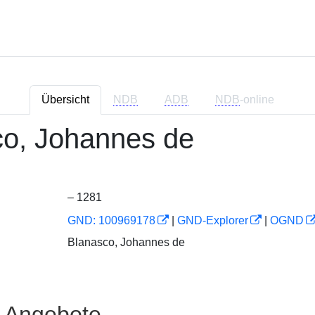
Übersicht
NDB
ADB
NDB
-online
co, Johannes de
– 1281
GND: 100969178
|
GND-Explorer
|
OGND
Blanasco, Johannes de
e Angebote