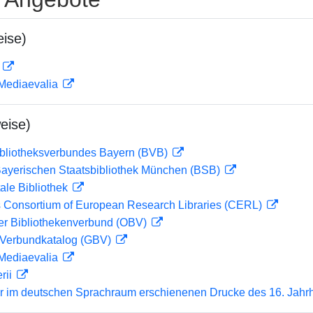
ise)
D
 Mediaevalia
eise)
ibliotheksverbundes Bayern (BVB)
 Bayerischen Staatsbibliothek München (BSB)
ale Bibliothek
 Consortium of European Research Libraries (CERL)
her Bibliothekenverbund (OBV)
Verbundkatalog (GBV)
 Mediaevalia
rii
er im deutschen Sprachraum erschienenen Drucke des 16. Jahr