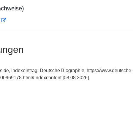
achweise)
D
ungen
 de, Indexeintrag: Deutsche Biographie, https://www.deutsche-
00969178.html#indexcontent [08.08.2026].