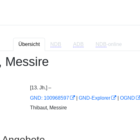
Übersicht
NDB
ADB
NDB
-online
, Messire
[13. Jh.] –
GND: 100968597
|
GND-Explorer
|
OGND
Thibaut, Messire
e Angebote