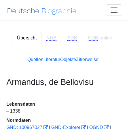
Deutsche
Biographie
Übersicht
NDB
ADB
NDB
-online
Quellen
Literatur
Objekte
Zitierweise
Armandus, de Bellovisu
Lebensdaten
– 1338
Normdaten
GND: 100967027
|
GND-Explorer
|
OGND
|