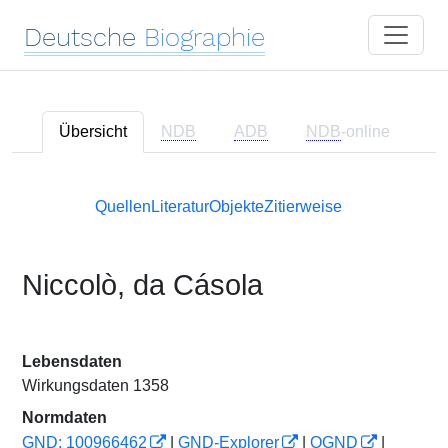
Deutsche
Biographie
Übersicht
NDB
ADB
NDB
-online
Quellen
Literatur
Objekte
Zitierweise
Niccolò, da Cásola
Lebensdaten
Wirkungsdaten 1358
Normdaten
GND: 100966462
|
GND-Explorer
|
OGND
|