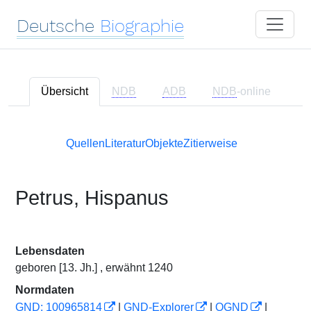
Deutsche
Biographie
Übersicht
NDB
ADB
NDB
-online
Quellen
Literatur
Objekte
Zitierweise
Petrus, Hispanus
Lebensdaten
geboren [13. Jh.] , erwähnt 1240
Normdaten
GND: 100965814
|
GND-Explorer
|
OGND
|