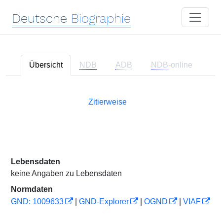
Deutsche
Biographie
Übersicht
NDB
ADB
NDB
-online
Zitierweise
Lebensdaten
keine Angaben zu Lebensdaten
Normdaten
GND: 1009633
|
GND-Explorer
|
OGND
|
VIAF