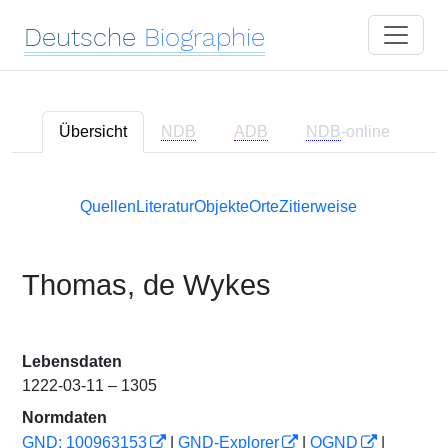
Deutsche
Biographie
Übersicht
NDB
ADB
NDB
-online
Quellen
Literatur
Objekte
Orte
Zitierweise
Thomas, de Wykes
Lebensdaten
1222-03-11 – 1305
Normdaten
GND: 100963153
|
GND-Explorer
|
OGND
|