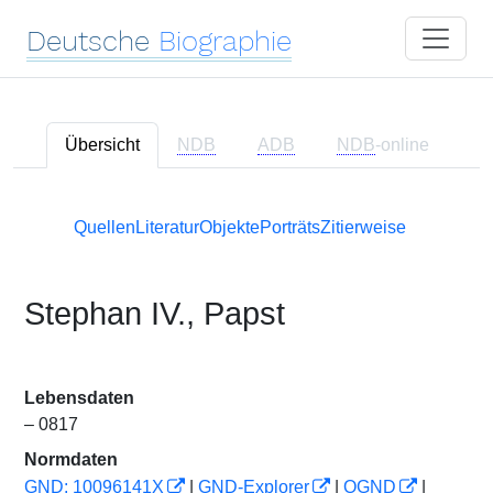
Deutsche
Biographie
Übersicht
NDB
ADB
NDB
-online
Quellen
Literatur
Objekte
Porträts
Zitierweise
Stephan IV., Papst
Lebensdaten
– 0817
Normdaten
GND: 10096141X
|
GND-Explorer
|
OGND
|