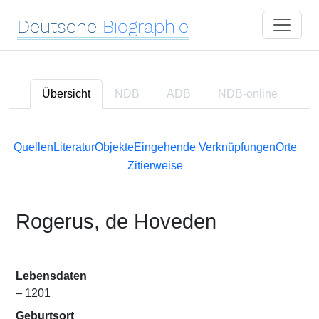
Deutsche
Biographie
Übersicht
NDB
ADB
NDB
-online
Quellen
Literatur
Objekte
Eingehende Verknüpfungen
Orte
Zitierweise
Rogerus, de Hoveden
Lebensdaten
– 1201
Geburtsort