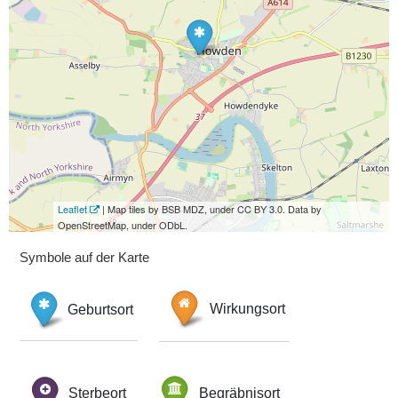
Leaflet
| Map tiles by BSB MDZ, under CC BY 3.0. Data by
OpenStreetMap, under ODbL.
Symbole auf der Karte
Geburtsort
Wirkungsort
Sterbeort
Begräbnisort