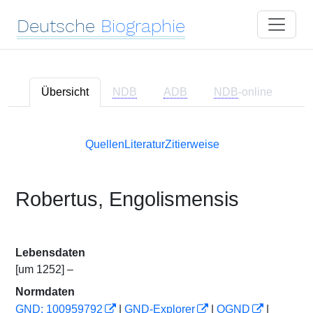
Deutsche
Biographie
Übersicht
NDB
ADB
NDB
-online
Quellen
Literatur
Zitierweise
Robertus, Engolismensis
Lebensdaten
[um 1252] –
Normdaten
GND: 100959792
|
GND-Explorer
|
OGND
|