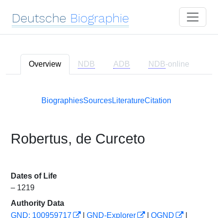
Deutsche
Biographie
Overview
NDB
ADB
NDB
-online
Biographies
Sources
Literature
Citation
Robertus, de Curceto
Dates of Life
– 1219
Authority Data
GND: 100959717
|
GND-Explorer
|
OGND
|