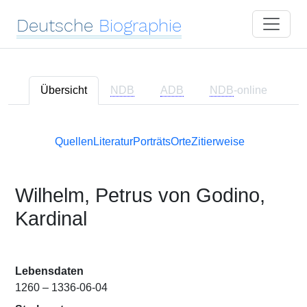
Deutsche
Biographie
Übersicht
NDB
ADB
NDB
-online
Quellen
Literatur
Porträts
Orte
Zitierweise
Wilhelm, Petrus von Godino,
Kardinal
Lebensdaten
1260 – 1336-06-04