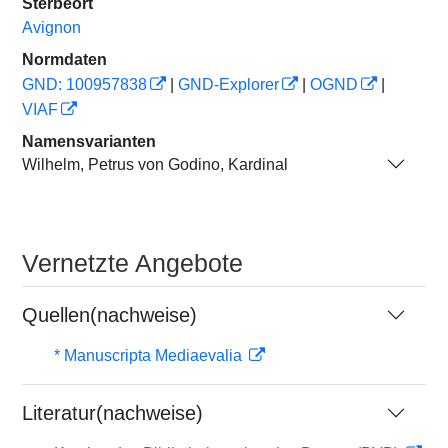
Sterbeort
Avignon
Normdaten
GND: 100957838
|
GND-Explorer
|
OGND
|
VIAF
Namensvarianten
Wilhelm, Petrus von Godino, Kardinal
Vernetzte Angebote
Quellen(nachweise)
* Manuscripta Mediaevalia
Literatur(nachweise)