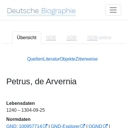
Deutsche
Biographie
Übersicht
NDB
ADB
NDB
-online
Quellen
Literatur
Objekte
Zitierweise
Petrus, de Arvernia
Lebensdaten
1240 – 1304-09-25
Normdaten
GND: 100957714
|
GND-Explorer
|
OGND
|