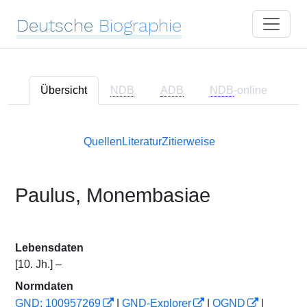
Deutsche
Biographie
Übersicht
NDB
ADB
NDB
-online
Quellen
Literatur
Zitierweise
Paulus, Monembasiae
Lebensdaten
[10. Jh.] –
Normdaten
GND: 100957269
|
GND-Explorer
|
OGND
|