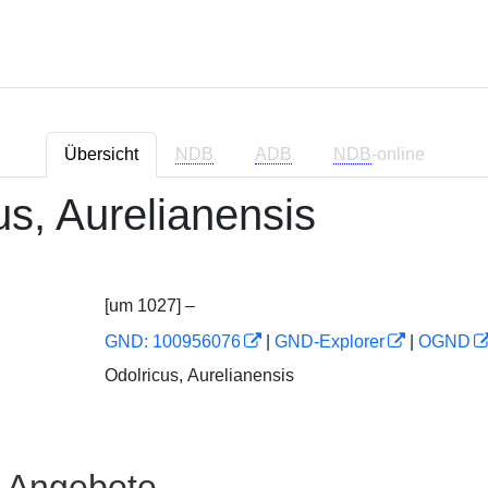
Übersicht
NDB
ADB
NDB
-online
us, Aurelianensis
[um 1027] –
GND: 100956076
|
GND-Explorer
|
OGND
Odolricus, Aurelianensis
e Angebote