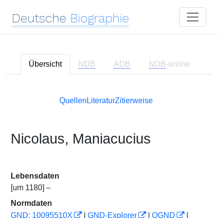
Deutsche
Biographie
Übersicht
NDB
ADB
NDB
-online
Quellen
Literatur
Zitierweise
Nicolaus, Maniacucius
Lebensdaten
[um 1180] –
Normdaten
GND: 10095510X
|
GND-Explorer
|
OGND
|